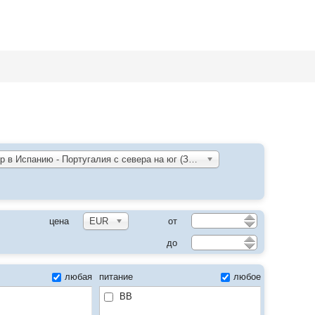
Групповой тур в Испанию - Португалия с севера на юг (Заезды по субботам, с 23.05.26-10.10.26)
цена
EUR
от
до
любая
питание
любое
BB