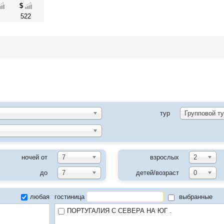
$
522
а эту страницу
тур
ночей от
7
взрослых
2
до
7
детей/возраст
0
любая
гостиница
выбранные
ПОРТУГАЛИЯ С СЕВЕРА НА ЮГ .