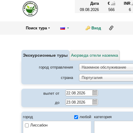
Дата
€
INR
09.08.2026
566
6
Ссылка н
Поиск тура
Вход
Экскурсионные туры
Аюрведа отели наземка
город отправления
Наземное обслуживание
страна
Португалия
вылет от
до
город
любой
категория
Лиссабон